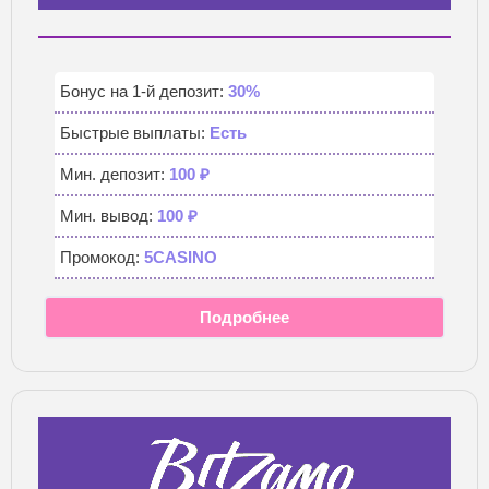
Бонус на 1-й депозит:
30%
Быстрые выплаты:
Есть
Мин. депозит:
100 ₽
Мин. вывод:
100 ₽
Промокод:
5CASINO
Подробнее