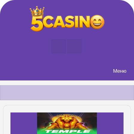
Перейти
к
содержимому
Зеркало
Ищете
рабочее
Telegram
VK
зеркало
Selector
Selector
Casino
Casino
Меню
или
похожие
и
надежные
площадки?
похожие
На
нашем
онлайн
сайте
собраны
казино
актуальные