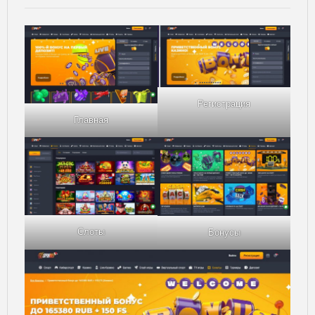
Регистрация
Главная
Слоты
Бонусы