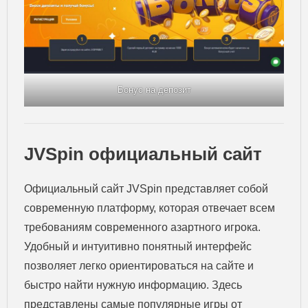
Бонус на депозит
JVSpin официальный сайт
Официальный сайт JVSpin представляет собой
современную платформу, которая отвечает всем
требованиям современного азартного игрока.
Удобный и интуитивно понятный интерфейс
позволяет легко ориентироваться на сайте и
быстро найти нужную информацию. Здесь
представлены самые популярные игры от