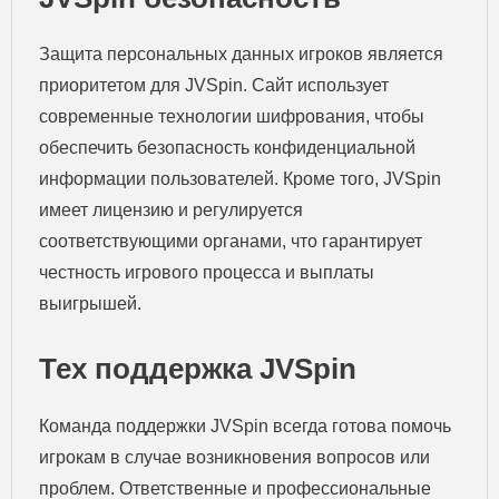
Защита персональных данных игроков является
приоритетом для JVSpin. Сайт использует
современные технологии шифрования, чтобы
обеспечить безопасность конфиденциальной
информации пользователей. Кроме того, JVSpin
имеет лицензию и регулируется
соответствующими органами, что гарантирует
честность игрового процесса и выплаты
выигрышей.
Тех поддержка JVSpin
Команда поддержки JVSpin всегда готова помочь
игрокам в случае возникновения вопросов или
проблем. Ответственные и профессиональные