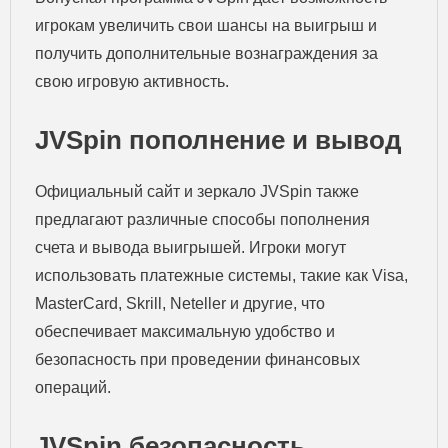
игрокам увеличить свои шансы на выигрыш и
получить дополнительные вознаграждения за
свою игровую активность.
JVSpin пополнение и вывод
Официальный сайт и зеркало JVSpin также
предлагают различные способы пополнения
счета и вывода выигрышей. Игроки могут
использовать платежные системы, такие как Visa,
MasterCard, Skrill, Neteller и другие, что
обеспечивает максимальную удобство и
безопасность при проведении финансовых
операций.
JVSpin безопасность