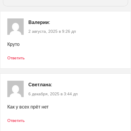
Валерии
:
2 августа, 2025 в 9:26 дп
Круто
Ответить
Светлана
:
6 декабря, 2025 в 3:44 дп
Как у всех прёт нет
Ответить