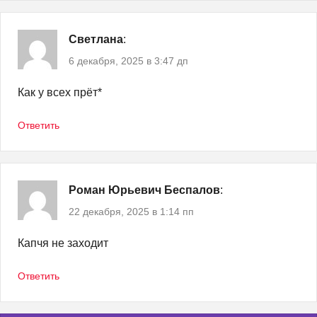
Светлана
:
6 декабря, 2025 в 3:47 дп
Как у всех прёт*
Ответить
Роман Юрьевич Беспалов
:
22 декабря, 2025 в 1:14 пп
Капчя не заходит
Ответить